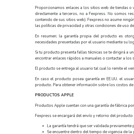
Proporcionamos enlaces a los sitios web de tiendas o 
directamente a terceros, no a Fexpress. No somos resp
contenido de sus sitios web). Fexpress no asume ningún
las políticas de privacidad y otras condiciones de uso d
En resumen; la garantía propia del producto es otor
necesidades presentadas por el usuario mediante su logí
Si tu producto presenta fallas técnicas se te dirigirá a
encontrar enlaces rápidos a manuales o contactar a los 
El producto se entrega al usuario tal cual lo remite el v
En caso el producto posea garantía en EE.UU. el usuari
producto. Para obtener información sobre los costos de 
PRODUCTOS APPLE
Productos Apple cuentan con una garantía de fábrica p
Fexpress se encargará del envío y retorno del producto 
La garantía tendrá que ser validada previamente po
Se encuentre dentro del tiempo de vigencia de la 