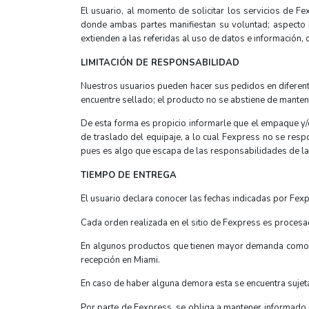
El usuario, al momento de solicitar los servicios de Fex
donde ambas partes manifiestan su voluntad; aspecto r
extienden a las referidas al uso de datos e información, 
LIMITACIÓN DE RESPONSABILIDAD
Nuestros usuarios pueden hacer sus pedidos en diferent
encuentre sellado; el producto no se abstiene de manten
De esta forma es propicio informarle que el empaque y/
de traslado del equipaje, a lo cual Fexpress no se resp
pues es algo que escapa de las responsabilidades de l
TIEMPO DE ENTREGA
El usuario declara conocer las fechas indicadas por Fexp
Cada orden realizada en el sitio de Fexpress es procesad
En algunos productos que tienen mayor demanda como ce
recepción en Miami.
En caso de haber alguna demora esta se encuentra sujet
Por parte de Fexpress, se obliga a mantener informado 