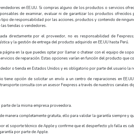
vendedores en EE.UU. Si compras alguno de los productos o servicios ofr
onsables de examinar, evaluar ni de garantizar los productos ofrecidos 
 tipo de responsabilidad por las acciones, productos y contenido de ninguno
e las tiendas o vendedores.
gada directamente por el proveedor, no es responsabilidad de Fexpress
stica y la gestión de entrega del producto adquirido en EE.UU hasta Perú.
 una página en la que puedes optar por llamar o chatear con el equipo de sop
servicios de reparación. Estas opciones varían en función del producto que c
endedor o tienda en Estados Unidos y es obligatorio por parte del usuario la r
o tiene opción de solicitar un envío a un centro de reparaciones en EE.UU
transporte consulta con un asesor Fexpress a través de nuestros canales dig
or parte de la misma empresa proveedora.
de manera completamente gratuita, ello para validar la garantía siempre y q
r el soporte técnico de Apple y confirme que el desperfecto y/o falla es cubi
garantía por parte de Apple.