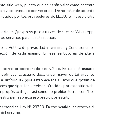
ste sitio web, puesto que se harán valer como contrato
 servicio brindado por Fexpress. De no estar de acuerdo
frecidos por los proveedores de EE.UU., en nuestro sitio
promociones@fexpress.pe o a través de nuestro WhatsApp,
os servicios para su satisfacción.
r esta Política de privacidad y Términos y Condiciones en
acción de cada usuario. En ese sentido, es de plena
l correo proporcionado sea válido. En caso el usuario
definitiva. El usuario declara ser mayor de 18 años, es
y el artículo 42 (que establece los sujetos que gozan de
nes que rigen los servicios ofrecidos por este sitio web.
 propósito ilegal, así como se prohíbe lucrar con fines
nuestro permiso expreso previo por escrito.
personales, Ley N° 29733. En ese sentido, se reserva el
 del servicio.