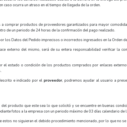
 caso ocurra un atraso en el tiempo de llegada de la orden.
 a comprar productos de proveedores garantizados para mayor comodidad y 
tro de un periodo de 24 horas de la confirmación del pago realizado.
 por los Datos del Pedido imprecisos o incorrectos ingresados en la Orden de
ace externo del mismo, será de su entera responsabilidad verificar la con
r el estado o condición de los productos comprados por enlaces externos
.
descrito e indicado por el
proveedor
, podremos ayudar al usuario a prese
 del producto que este sea lo que solicitó y se encuentre en buenas condic
mediante fotos a la empresa con un periodo máximo de 03 días calendario de 
ue estos no siguieran el debido procedimiento mencionado, por lo que no s