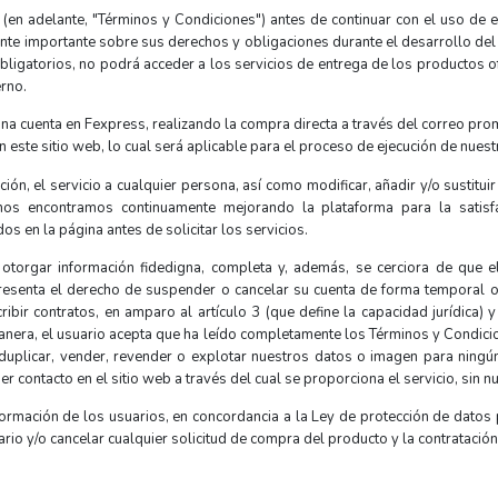
(en adelante, "Términos y Condiciones") antes de continuar con el uso de e
nte importante sobre sus derechos y obligaciones durante el desarrollo del
bligatorios, no podrá acceder a los servicios de entrega de los productos o
erno.
e una cuenta en Fexpress, realizando la compra directa a través del correo 
este sitio web, lo cual será aplicable para el proceso de ejecución de nuestr
ión, el servicio a cualquier persona, así como modificar, añadir y/o sustitui
os encontramos continuamente mejorando la plataforma para la satisf
s en la página antes de solicitar los servicios.
 otorgar información fidedigna, completa y, además, se cerciora de que e
resenta el derecho de suspender o cancelar su cuenta de forma temporal o 
ribir contratos, en amparo al artículo 3 (que define la capacidad jurídica) 
anera, el usuario acepta que ha leído completamente los Términos y Condicio
duplicar, vender, revender o explotar nuestros datos o imagen para ningún
r contacto en el sitio web a través del cual se proporciona el servicio, sin 
rmación de los usuarios, en concordancia a la Ley de protección de datos 
ario y/o cancelar cualquier solicitud de compra del producto y la contratación