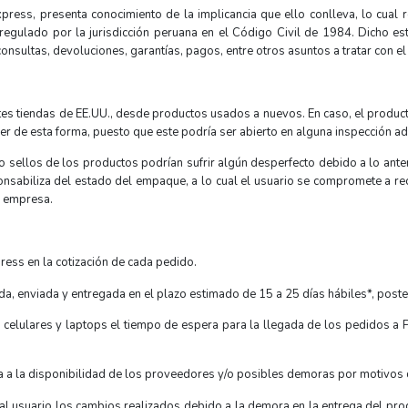
press, presenta conocimiento de la implicancia que ello conlleva, lo cual r
egulado por la jurisdicción peruana en el Código Civil de 1984. Dicho est
consultas, devoluciones, garantías, pagos, entre otros asuntos a tratar con el
es tiendas de EE.UU., desde productos usados a nuevos. En caso, el producto
er de esta forma, puesto que este podría ser abierto en alguna inspección a
o sellos de los productos podrían sufrir algún desperfecto debido a lo an
onsabiliza del estado del empaque, a lo cual el usuario se compromete a re
a empresa.
ress en la cotización de cada pedido.
a, enviada y entregada en el plazo estimado de 15 a 25 días hábiles*, poste
lulares y laptops el tiempo de espera para la llegada de los pedidos a P
a a la disponibilidad de los proveedores y/o posibles demoras por motivos d
al usuario los cambios realizados debido a la demora en la entrega del pro