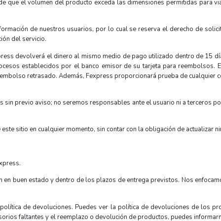
o de que el volumen del producto exceda las dimensiones permitidas para vi
rmación de nuestros usuarios, por lo cual se reserva el derecho de solicita
ión del servicio.
ess devolverá el dinero al mismo medio de pago utilizado dentro de 15 días
ocesos establecidos por el banco emisor de su tarjeta para reembolsos. 
embolso retrasado. Además, Fexpress proporcionará prueba de cualquier cont
s sin previo aviso; no seremos responsables ante el usuario ni a terceros p
ste sitio en cualquier momento, sin contar con la obligación de actualizar ni
express.
 en buen estado y dentro de los plazos de entrega previstos. Nos enfocamos
política de devoluciones. Puedes ver la política de devoluciones de los 
rios faltantes y el reemplazo o devolución de productos, puedes informarn