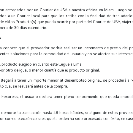
on entregados por un Courier de USA a nuestra oficina en Miami, luego se c
os a un Courier local para que los reciba con la finalidad de trasladarlos
de el/los Producto(s) que pueda ocurrir por parte del Courier de USA, viajer
pera de 30 días calendario.
A
ra conocer que el proveedor podría realizar un incremento de precio del pr
uientes soluciones para la comodidad del usuario y no se afecten sus interese
l producto elegido en cuanto este llegue a Lima.
or otro de igual o menor cuantía que el producto original.
llegará a tener un importe menor al desembolso original, se procederá a re
lo cual se realizará antes de la compra.
Fexpress, el usuario declara tener pleno conocimiento que queda imposibi
emorar la transacción hasta 48 horas hábiles, si alguno de estos proveedo
por correo electrónico si es que la orden ha sido procesada con éxito, en cas